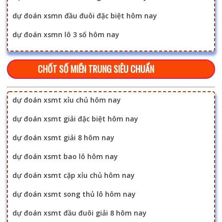
dự đoán xsmn đầu đuôi đặc biệt hôm nay
dự đoán xsmn lô 3 số hôm nay
CHỐT SỐ MIỀN TRUNG SIÊU CHUẨN
dự đoán xsmt xỉu chủ hôm nay
dự đoán xsmt giải đặc biệt hôm nay
dự đoán xsmt giải 8 hôm nay
dự đoán xsmt bao lô hôm nay
dự đoán xsmt cặp xỉu chủ hôm nay
dự đoán xsmt song thủ lô hôm nay
dự đoán xsmt đầu đuôi giải 8 hôm nay