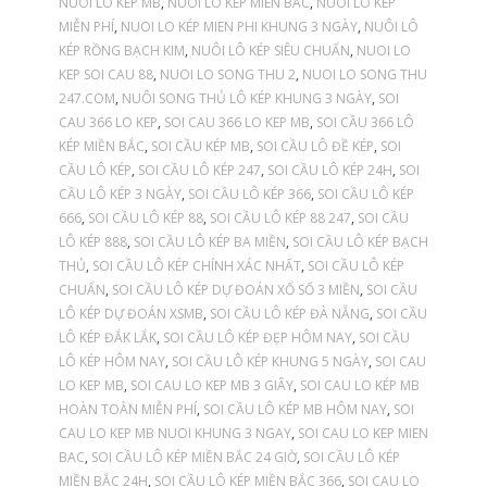
NUÔI LÔ KÉP MB
,
NUOI LO KEP MIEN BAC
,
NUÔI LÔ KÉP
MIỄN PHÍ
,
NUOI LO KÉP MIEN PHI KHUNG 3 NGÀY
,
NUÔI LÔ
KÉP RỒNG BẠCH KIM
,
NUÔI LÔ KÉP SIÊU CHUẨN
,
NUOI LO
KEP SOI CAU 88
,
NUOI LO SONG THU 2
,
NUOI LO SONG THU
247.COM
,
NUÔI SONG THỦ LÔ KÉP KHUNG 3 NGÀY
,
SOI
CAU 366 LO KEP
,
SOI CAU 366 LO KEP MB
,
SOI CẦU 366 LÔ
KÉP MIỀN BẮC
,
SOI CẦU KÉP MB
,
SOI CẦU LÔ ĐỀ KÉP
,
SOI
CẦU LÔ KÉP
,
SOI CẦU LÔ KÉP 247
,
SOI CẦU LÔ KÉP 24H
,
SOI
CẦU LÔ KÉP 3 NGÀY
,
SOI CẦU LÔ KÉP 366
,
SOI CẦU LÔ KÉP
666
,
SOI CẦU LÔ KÉP 88
,
SOI CẦU LÔ KÉP 88 247
,
SOI CẦU
LÔ KÉP 888
,
SOI CẦU LÔ KÉP BA MIỀN
,
SOI CẦU LÔ KÉP BẠCH
THỦ
,
SOI CẦU LÔ KÉP CHÍNH XÁC NHẤT
,
SOI CẦU LÔ KÉP
CHUẨN
,
SOI CẦU LÔ KÉP DỰ ĐOÁN XỔ SỐ 3 MIỀN
,
SOI CẦU
LÔ KÉP DỰ ĐOÁN XSMB
,
SOI CẦU LÔ KÉP ĐÀ NẴNG
,
SOI CẦU
LÔ KÉP ĐẮK LẮK
,
SOI CẦU LÔ KÉP ĐẸP HÔM NAY
,
SOI CẦU
LÔ KÉP HÔM NAY
,
SOI CẦU LÔ KÉP KHUNG 5 NGÀY
,
SOI CAU
LO KEP MB
,
SOI CAU LO KEP MB 3 GIÂY
,
SOI CAU LO KÉP MB
HOÀN TOÀN MIỄN PHÍ
,
SOI CẦU LÔ KÉP MB HÔM NAY
,
SOI
CAU LO KEP MB NUOI KHUNG 3 NGAY
,
SOI CAU LO KEP MIEN
BAC
,
SOI CẦU LÔ KÉP MIỀN BẮC 24 GIỜ
,
SOI CẦU LÔ KÉP
MIỀN BẮC 24H
,
SOI CẦU LÔ KÉP MIỀN BẮC 366
,
SOI CAU LO