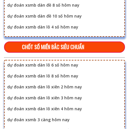
dự đoán xsmb dàn đề 8 số hôm nay
dự đoán xsmb dàn đề 10 số hôm nay
dự đoán xsmb dàn lô 4 số hôm nay
CHỐT SỐ MIỀN BẮC SIÊU CHUẨN
dự đoán xsmb dàn lô 6 số hôm nay
dự đoán xsmb dàn lô 8 số hôm nay
dự đoán xsmb dàn lô xiên 2 hôm nay
dự đoán xsmb dàn lô xiên 3 hôm nay
dự đoán xsmb dàn lô xiên 4 hôm nay
dự đoán xsmb 3 càng hôm nay