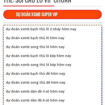
DỰ ĐOÁN XSMB SUPER VIP
dự đoán xsmb bạch thủ lô 2 nháy hôm nay
dự đoán xsmb bạch thủ lô hôm nay
dự đoán xsmb song thủ lô hôm nay
dự đoán xsmb bạch thủ lô kép hôm nay
dự đoán xsmb song thủ lô kép hôm nay
dự đoán xsmb bạch thủ đề hôm nay
dự đoán xsmb song thủ đề hôm nay
dự đoán xsmb dàn đề 4 số hôm nay
dự đoán xsmb dàn đề 6 số hôm nay