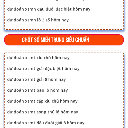
dự đoán xsmn đầu đuôi đặc biệt hôm nay
dự đoán xsmn lô 3 số hôm nay
CHỐT SỐ MIỀN TRUNG SIÊU CHUẨN
dự đoán xsmt xỉu chủ hôm nay
dự đoán xsmt giải đặc biệt hôm nay
dự đoán xsmt giải 8 hôm nay
dự đoán xsmt bao lô hôm nay
dự đoán xsmt cặp xỉu chủ hôm nay
dự đoán xsmt song thủ lô hôm nay
dự đoán xsmt đầu đuôi giải 8 hôm nay