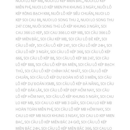
NUÔI LÔ KÉP MB
,
NUOI LO KEP MIEN BAC
,
NUÔI LÔ KÉP
MIỄN PHÍ
,
NUOI LO KÉP MIEN PHI KHUNG 3 NGÀY
,
NUÔI LÔ
KÉP RỒNG BẠCH KIM
,
NUÔI LÔ KÉP SIÊU CHUẨN
,
NUOI LO
KEP SOI CAU 88
,
NUOI LO SONG THU 2
,
NUOI LO SONG THU
247.COM
,
NUÔI SONG THỦ LÔ KÉP KHUNG 3 NGÀY
,
SOI
CAU 366 LO KEP
,
SOI CAU 366 LO KEP MB
,
SOI CẦU 366 LÔ
KÉP MIỀN BẮC
,
SOI CẦU KÉP MB
,
SOI CẦU LÔ ĐỀ KÉP
,
SOI
CẦU LÔ KÉP
,
SOI CẦU LÔ KÉP 247
,
SOI CẦU LÔ KÉP 24H
,
SOI
CẦU LÔ KÉP 3 NGÀY
,
SOI CẦU LÔ KÉP 366
,
SOI CẦU LÔ KÉP
666
,
SOI CẦU LÔ KÉP 88
,
SOI CẦU LÔ KÉP 88 247
,
SOI CẦU
LÔ KÉP 888
,
SOI CẦU LÔ KÉP BA MIỀN
,
SOI CẦU LÔ KÉP BẠCH
THỦ
,
SOI CẦU LÔ KÉP CHÍNH XÁC NHẤT
,
SOI CẦU LÔ KÉP
CHUẨN
,
SOI CẦU LÔ KÉP DỰ ĐOÁN XỔ SỐ 3 MIỀN
,
SOI CẦU
LÔ KÉP DỰ ĐOÁN XSMB
,
SOI CẦU LÔ KÉP ĐÀ NẴNG
,
SOI CẦU
LÔ KÉP ĐẮK LẮK
,
SOI CẦU LÔ KÉP ĐẸP HÔM NAY
,
SOI CẦU
LÔ KÉP HÔM NAY
,
SOI CẦU LÔ KÉP KHUNG 5 NGÀY
,
SOI CAU
LO KEP MB
,
SOI CAU LO KEP MB 3 GIÂY
,
SOI CAU LO KÉP MB
HOÀN TOÀN MIỄN PHÍ
,
SOI CẦU LÔ KÉP MB HÔM NAY
,
SOI
CAU LO KEP MB NUOI KHUNG 3 NGAY
,
SOI CAU LO KEP MIEN
BAC
,
SOI CẦU LÔ KÉP MIỀN BẮC 24 GIỜ
,
SOI CẦU LÔ KÉP
MIỀN BẮC 24H
,
SOI CẦU LÔ KÉP MIỀN BẮC 366
,
SOI CAU LO