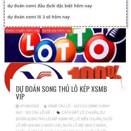
dự đoán xsmt đầu đuôi đặc biệt hôm nay
dự đoán xsmt lô 3 số hôm nay
Xsmb chuẩn hôm nay
Xsmb víp hôm nay
DỰ ĐOÁN SONG THỦ LÔ KÉP XSMB
VIP
07/08/2026
XSMB CẦU LÔ - SOI CAU XSMB CHINH
XAC - SOI CẦU LÔ ĐÊ
CÁCH BẮT LÔ CHUẨN
,
DỰ
ĐOÁN SONG THỦ LÔ KÉP XSMB VIP
,
LÔ XIÊN CHUẨN
,
NUÔI
LÔ KÉP KHUNG 2 NGÀY 247
,
NUÔI LÔ KÉP MAX 5 NGÀY
,