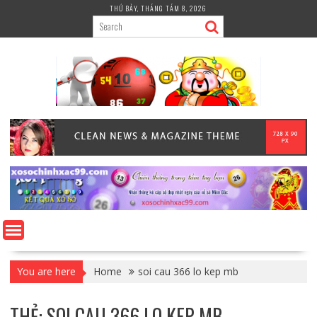
Skip
THỨ BẢY, THÁNG TÁM 8, 2026
to
content
You are here
Home
soi cau 366 lo kep mb
THẺ:
SOI CAU 366 LO KEP MB