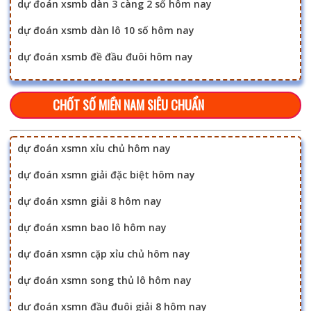
dự đoán xsmb dàn 3 càng 2 số hôm nay
dự đoán xsmb dàn lô 10 số hôm nay
dự đoán xsmb đề đầu đuôi hôm nay
CHỐT SỐ MIỀN NAM SIÊU CHUẨN
dự đoán xsmn xỉu chủ hôm nay
dự đoán xsmn giải đặc biệt hôm nay
dự đoán xsmn giải 8 hôm nay
dự đoán xsmn bao lô hôm nay
dự đoán xsmn cặp xỉu chủ hôm nay
dự đoán xsmn song thủ lô hôm nay
dự đoán xsmn đầu đuôi giải 8 hôm nay