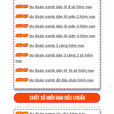
dự đoán xsmb dàn lô 8 số hôm nay
dự đoán xsmb dàn lô xiên 2 hôm nay
dự đoán xsmb dàn lô xiên 3 hôm nay
dự đoán xsmb dàn lô xiên 4 hôm nay
dự đoán xsmb 3 càng hôm nay
dự đoán xsmb dàn 3 càng 2 số hôm
nay
dự đoán xsmb dàn lô 10 số hôm nay
dự đoán xsmb đề đầu đuôi hôm nay
CHỐT SỐ MIỀN NAM SIÊU CHUẨN
dự đoán xsmn xỉu chủ hôm nay