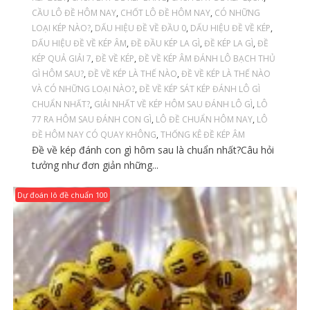
CẦU LÔ ĐỀ HÔM NAY
,
CHỐT LÔ ĐỀ HÔM NAY
,
CÓ NHỮNG
LOẠI KÉP NÀO?
,
DẤU HIỆU ĐỀ VỀ ĐẦU 0
,
DẤU HIỆU ĐỀ VỀ KÉP
,
DẤU HIỆU ĐỀ VỀ KÉP ÂM
,
ĐỀ ĐẦU KÉP LA GÌ
,
ĐỀ KÉP LA GÌ
,
ĐỀ
KÉP QUẢ GIẢI 7
,
ĐỀ VỀ KÉP
,
ĐỀ VỀ KÉP ÂM ĐÁNH LÔ BẠCH THỦ
GÌ HÔM SAU?
,
ĐỀ VỀ KÉP LÀ THẾ NÀO
,
ĐỀ VỀ KÉP LÀ THẾ NÀO
VÀ CÓ NHỮNG LOẠI NÀO?
,
ĐỀ VỀ KÉP SÁT KÉP ĐÁNH LÔ GÌ
CHUẨN NHẤT?
,
GIẢI NHẤT VỀ KÉP HÔM SAU ĐÁNH LÔ GÌ
,
LÔ
77 RA HÔM SAU ĐÁNH CON GÌ
,
LÔ ĐỀ CHUẨN HÔM NAY
,
LÔ
ĐỀ HÔM NAY CÓ QUAY KHÔNG
,
THỐNG KÊ ĐỀ KÉP ÂM
Đề về kép đánh con gì hôm sau là chuẩn nhất?Câu hỏi
tưởng như đơn giản những...
Dự đoán lô đề chuẩn 100