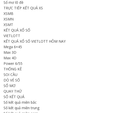
Sổ mơ lô đề
TRỰC TIẾP KẾT QUẢ XS
XSMB
XSMN
XSMT
KẾT QUẢ XỔ SỐ
VIETLOTT
KẾT QUẢ XỔ SỐ VIETLOTT HÔM NAY
Mega 6×45
Max 3D
Max 4D
Power 6/55
THỐNG KÊ
SOI CẦU
DÒ VÉ SỐ
SỔ MƠ
QUAY THỬ
SỐ KẾT QUẢ
Số kết quả miền bắc
Số kết quả miền trung