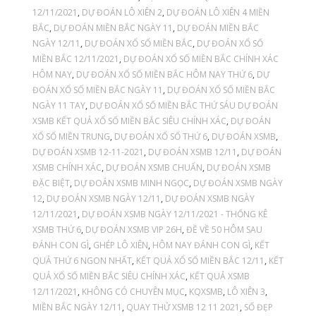
12/11/2021
,
DỰ ĐOÁN LÔ XIÊN 2
,
DỰ ĐOÁN LÔ XIÊN 4 MIỀN
BẮC
,
DỰ ĐOÁN MIỀN BẮC NGÀY 11
,
DỰ ĐOÁN MIỀN BẮC
NGÀY 12/11
,
DỰ ĐOÁN XỔ SỐ MIỀN BẮC
,
DỰ ĐOÁN XỔ SỐ
MIỀN BẮC 12/11/2021
,
DỰ ĐOÁN XỔ SỐ MIỀN BẮC CHÍNH XÁC
HÔM NAY
,
DỰ ĐOÁN XỔ SỐ MIỀN BẮC HÔM NAY THỨ 6
,
DỰ
ĐOÁN XỔ SỐ MIỀN BẮC NGÀY 11
,
DỰ ĐOÁN XỔ SỐ MIỀN BẮC
NGÀY 11 TAY
,
DỰ ĐOÁN XỔ SỐ MIỀN BẮC THỨ SÁU DỰ ĐOÁN
XSMB KẾT QUẢ XỔ SỐ MIỀN BẮC SIÊU CHÍNH XÁC
,
DỰ ĐOÁN
XỔ SỐ MIỀN TRUNG
,
DỰ ĐOÁN XỔ SỐ THỨ 6
,
DỰ ĐOÁN XSMB
,
DỰ ĐOÁN XSMB 12-11-2021
,
DỰ ĐOÁN XSMB 12/11
,
DỰ ĐOÁN
XSMB CHÍNH XÁC
,
DỰ ĐOÁN XSMB CHUẨN
,
DỰ ĐOÁN XSMB
ĐẶC BIỆT
,
DỰ ĐOÁN XSMB MINH NGỌC
,
DỰ ĐOÁN XSMB NGÀY
12
,
DỰ ĐOÁN XSMB NGÀY 12/11
,
DỰ ĐOÁN XSMB NGÀY
12/11/2021
,
DỰ ĐOÁN XSMB NGÀY 12/11/2021 - THỐNG KÊ
XSMB THỨ 6
,
DỰ ĐOÁN XSMB VIP 26H
,
ĐỀ VỀ 50 HÔM SAU
ĐÁNH CON GÌ
,
GHÉP LÔ XIÊN
,
HÔM NAY ĐÁNH CON GÌ
,
KẾT
QUẢ THỨ 6 NGON NHẤT
,
KẾT QUẢ XỔ SỐ MIỀN BẮC 12/11
,
KẾT
QUẢ XỔ SỐ MIỀN BẮC SIÊU CHÍNH XÁC
,
KẾT QUẢ XSMB
12/11/2021
,
KHÔNG CÓ CHUYÊN MỤC
,
KQXSMB
,
LÔ XIÊN 3
,
MIỀN BẮC NGÀY 12/11
,
QUAY THỬ XSMB 12 11 2021
,
SỐ ĐẸP