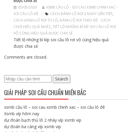
05/05/2026
XSMB CẦU LÔ - SOI CAU XSMB CHINH XAC -
SOI CẦU LÔ ĐÊ
CÁCH ĐÁNH LÔ RƠI 3 NGÀY LIÊN TIẾP
,
CÁCH ĐÁNH LÔ RƠI TỪ LÔ
,
ĐÁNH LÔ RƠI THEO ĐỀ - CÁCH
CHƠI HIỆU QUẢ NHẤT
,
TIẾT LỘ NHỮNG BÍ KÍP SOI CẦU LÔ RƠI
VÔ CÙNG HIỆU QUẢ ĐƯỢC CHIA SẺ
Tiết lộ những bí kíp soi cầu lô rơi vô cùng hiệu quả
được chia sẻ
Comments are closed.
Search
GIẢI PHÁP SOI CẦU CHUẨN MIỀN BẮC
xsmb cầu lô – soi cau xsmb chinh xac – soi cầu lô đê
Xsmb víp hôm nay
dự đoán bạch thủ lô 2 nháy víp xsmb vip
dự đoán ba càng víp xsmb vip