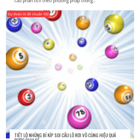
cầu phân tích theo phương pháp thống...
Dự đoán lô đề chuẩn 100
TIẾT LỘ NHỮNG BÍ KÍP SOI CẦU LÔ RƠI VÔ CÙNG HIỆU QUẢ
ĐƯỢC CHIA SẺ