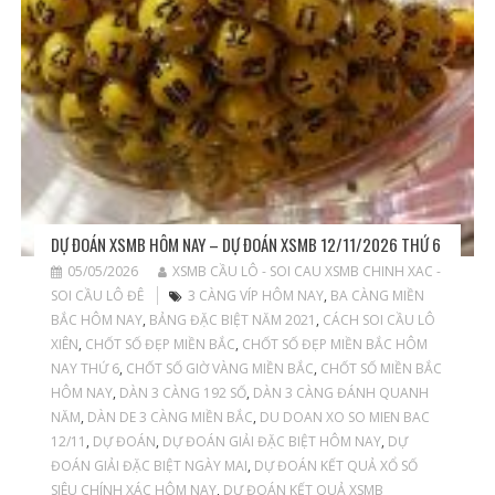
DỰ ĐOÁN XSMB HÔM NAY – DỰ ĐOÁN XSMB 12/11/2026 THỨ 6
05/05/2026
XSMB CẦU LÔ - SOI CAU XSMB CHINH XAC -
SOI CẦU LÔ ĐÊ
3 CÀNG VÍP HÔM NAY
,
BA CÀNG MIỀN
BẮC HÔM NAY
,
BẢNG ĐẶC BIỆT NĂM 2021
,
CÁCH SOI CẦU LÔ
XIÊN
,
CHỐT SỐ ĐẸP MIỀN BẮC
,
CHỐT SỐ ĐẸP MIỀN BẮC HÔM
NAY THỨ 6
,
CHỐT SỐ GIỜ VÀNG MIỀN BẮC
,
CHỐT SỐ MIỀN BẮC
HÔM NAY
,
DÀN 3 CÀNG 192 SỐ
,
DÀN 3 CÀNG ĐÁNH QUANH
NĂM
,
DÀN DE 3 CÀNG MIỀN BẮC
,
DU DOAN XO SO MIEN BAC
12/11
,
DỰ ĐOÁN
,
DỰ ĐOÁN GIẢI ĐẶC BIỆT HÔM NAY
,
DỰ
ĐOÁN GIẢI ĐẶC BIỆT NGÀY MAI
,
DỰ ĐOÁN KẾT QUẢ XỔ SỐ
SIÊU CHÍNH XÁC HÔM NAY
,
DỰ ĐOÁN KẾT QUẢ XSMB