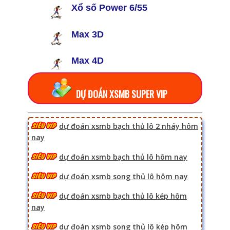
DỰ ĐOÁN XSMB SUPER VIP
dự đoán xsmb bạch thủ lô 2 nháy hôm
nay
dự đoán xsmb bạch thủ lô hôm nay
dự đoán xsmb song thủ lô hôm nay
dự đoán xsmb bạch thủ lô kép hôm
nay
dự đoán xsmb song thủ lô kép hôm