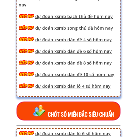
nay
dự đoán xsmb bạch thủ đề hôm nay
dự đoán xsmb song thủ đề hôm nay
dự đoán xsmb dàn đề 4 số hôm nay
dự đoán xsmb dàn đề 6 số hôm nay
dự đoán xsmb dàn đề 8 số hôm nay
dự đoán xsmb dàn đề 10 số hôm nay
dự đoán xsmb dàn lô 4 số hôm nay
CHỐT SỐ MIỀN BẮC SIÊU CHUẨN
dự đoán xsmb dàn lô 6 số hôm nay