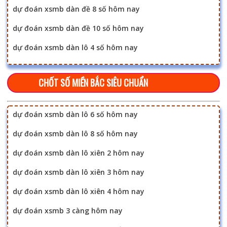
dự đoán xsmb dàn đề 8 số hôm nay
dự đoán xsmb dàn đề 10 số hôm nay
dự đoán xsmb dàn lô 4 số hôm nay
CHỐT SỐ MIỀN BẮC SIÊU CHUẨN
dự đoán xsmb dàn lô 6 số hôm nay
dự đoán xsmb dàn lô 8 số hôm nay
dự đoán xsmb dàn lô xiên 2 hôm nay
dự đoán xsmb dàn lô xiên 3 hôm nay
dự đoán xsmb dàn lô xiên 4 hôm nay
dự đoán xsmb 3 càng hôm nay