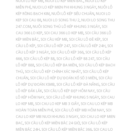
NUÔI LÔ KÉP MB
,
NUOI LO KEP MIEN BAC
,
NUÔI LÔ KÉP
MIỄN PHÍ
,
NUOI LO KÉP MIEN PHI KHUNG 3 NGÀY
,
NUÔI LÔ
KÉP RỒNG BẠCH KIM
,
NUÔI LÔ KÉP SIÊU CHUẨN
,
NUOI LO
KEP SOI CAU 88
,
NUOI LO SONG THU 2
,
NUOI LO SONG THU
247.COM
,
NUÔI SONG THỦ LÔ KÉP KHUNG 3 NGÀY
,
SOI
CAU 366 LO KEP
,
SOI CAU 366 LO KEP MB
,
SOI CẦU 366 LÔ
KÉP MIỀN BẮC
,
SOI CẦU KÉP MB
,
SOI CẦU LÔ ĐỀ KÉP
,
SOI
CẦU LÔ KÉP
,
SOI CẦU LÔ KÉP 247
,
SOI CẦU LÔ KÉP 24H
,
SOI
CẦU LÔ KÉP 3 NGÀY
,
SOI CẦU LÔ KÉP 366
,
SOI CẦU LÔ KÉP
666
,
SOI CẦU LÔ KÉP 88
,
SOI CẦU LÔ KÉP 88 247
,
SOI CẦU
LÔ KÉP 888
,
SOI CẦU LÔ KÉP BA MIỀN
,
SOI CẦU LÔ KÉP BẠCH
THỦ
,
SOI CẦU LÔ KÉP CHÍNH XÁC NHẤT
,
SOI CẦU LÔ KÉP
CHUẨN
,
SOI CẦU LÔ KÉP DỰ ĐOÁN XỔ SỐ 3 MIỀN
,
SOI CẦU
LÔ KÉP DỰ ĐOÁN XSMB
,
SOI CẦU LÔ KÉP ĐÀ NẴNG
,
SOI CẦU
LÔ KÉP ĐẮK LẮK
,
SOI CẦU LÔ KÉP ĐẸP HÔM NAY
,
SOI CẦU
LÔ KÉP HÔM NAY
,
SOI CẦU LÔ KÉP KHUNG 5 NGÀY
,
SOI CAU
LO KEP MB
,
SOI CAU LO KEP MB 3 GIÂY
,
SOI CAU LO KÉP MB
HOÀN TOÀN MIỄN PHÍ
,
SOI CẦU LÔ KÉP MB HÔM NAY
,
SOI
CAU LO KEP MB NUOI KHUNG 3 NGAY
,
SOI CAU LO KEP MIEN
BAC
,
SOI CẦU LÔ KÉP MIỀN BẮC 24 GIỜ
,
SOI CẦU LÔ KÉP
MIỀN BẮC 24H
,
SOI CẦU LÔ KÉP MIỀN BẮC 366
,
SOI CAU LO