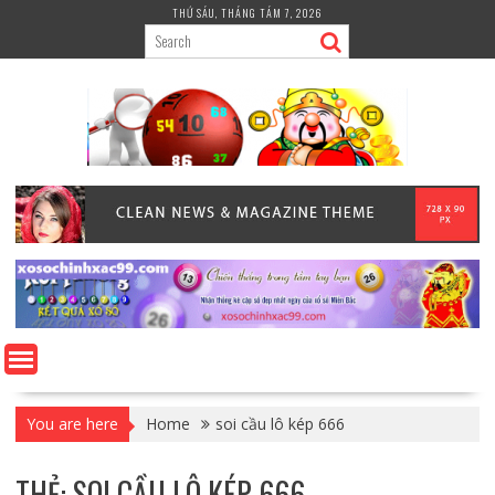
Skip
THỨ SÁU, THÁNG TÁM 7, 2026
to
content
You are here
Home
soi cầu lô kép 666
THẺ:
SOI CẦU LÔ KÉP 666