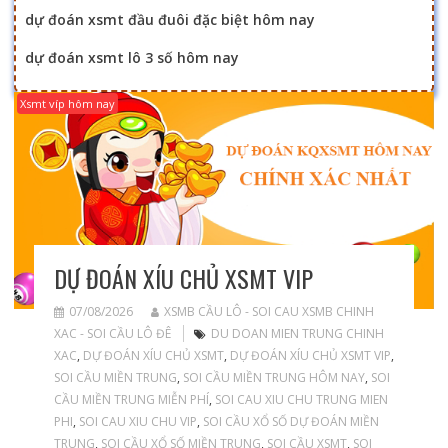
dự đoán xsmt đầu đuôi đặc biệt hôm nay
dự đoán xsmt lô 3 số hôm nay
Xsmt víp hôm nay
DỰ ĐOÁN XÍU CHỦ XSMT VIP
07/08/2026
XSMB CẦU LÔ - SOI CAU XSMB CHINH
XAC - SOI CẦU LÔ ĐÊ
DU DOAN MIEN TRUNG CHINH
XAC
,
DỰ ĐOÁN XÍU CHỦ XSMT
,
DỰ ĐOÁN XÍU CHỦ XSMT VIP
,
SOI CẦU MIỀN TRUNG
,
SOI CẦU MIỀN TRUNG HÔM NAY
,
SOI
CẦU MIỀN TRUNG MIỄN PHÍ
,
SOI CAU XIU CHU TRUNG MIEN
PHI
,
SOI CAU XIU CHU VIP
,
SOI CẦU XỔ SỐ DỰ ĐOÁN MIỀN
TRUNG
,
SOI CẦU XỔ SỐ MIỀN TRUNG
,
SOI CẦU XSMT
,
SOI