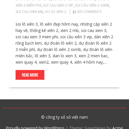
XIÊN 2 MIỄN PHÍ
,
SOI CAU XIEN 2 VIP
,
SOI CẦU XIÊN 2 XSMB
,
SOI CAU XIEN MB
,
XO SO XIEN 2
89 COMMENTS
soi lô xiên 3, lô xiên đẹp hôm nay, những cặp xiên 2
hay về, thống kê xiên 2, xien 2 mb, soi cau xien 3,
soi cau xien 3 mien phi, soi cầu xiên 3 vip, dàn xiên 2
rồng bạch kim, dự đoán lô xiên 2, dự đoán lô xiên 2
3 miễn phí, dự đoán lô xiên 2 xsmb, dự đoán lô xiên
miền bắc, lô xiên 3, dan lo xien 3, xien 2 mien bac,
xien quay 4, xien2, xien quay 4, xiên 4 hôm nay,…
READ MORE
© công ty xổ số việt nam
Proudly powered by WordPress
|
Theme: SuperNews by
Acme