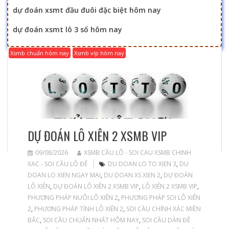
dự đoán xsmt đầu đuôi đặc biệt hôm nay
dự đoán xsmt lô 3 số hôm nay
Xsmb chuẩn hôm nay
Xsmb víp hôm nay
DỰ ĐOÁN LÔ XIÊN 2 XSMB VIP
09/08/2026
XSMB CẦU LÔ - SOI CAU XSMB CHINH
XAC - SOI CẦU LÔ ĐÊ
DU DOAN LO TO XIEN 3
,
DU
DOAN LO XIEN NGAY MAI
,
DU DOAN XS XIEN 2
,
DỰ ĐOÁN
LÔ XIÊN
,
DỰ ĐOÁN LÔ XIÊN 2 XSMB VIP
,
LÔ XIÊN 2 XSMB VIP
,
PHƯƠNG PHÁP NUÔI LÔ XIÊN 2
,
PHƯƠNG PHÁP SOI LÔ XIÊN
2
,
PHƯƠNG PHÁP TÍNH LÔ XIÊN 2
,
SOI CẦU CHÍNH XÁC MIỀN
BẮC
,
SOI CẦU CHUẨN NHẤT HÔM NAY
,
SOI CẦU DÀN ĐỀ