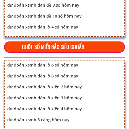
dự đoán xsmb dàn đề 8 số hôm nay
dự đoán xsmb dàn đề 10 số hôm nay
dự đoán xsmb dàn lô 4 số hôm nay
CHỐT SỐ MIỀN BẮC SIÊU CHUẨN
dự đoán xsmb dàn lô 6 số hôm nay
dự đoán xsmb dàn lô 8 số hôm nay
dự đoán xsmb dàn lô xiên 2 hôm nay
dự đoán xsmb dàn lô xiên 3 hôm nay
dự đoán xsmb dàn lô xiên 4 hôm nay
dự đoán xsmb 3 càng hôm nay