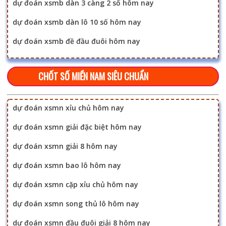
dự đoán xsmb dàn 3 càng 2 số hôm nay
dự đoán xsmb dàn lô 10 số hôm nay
dự đoán xsmb đề đầu đuôi hôm nay
CHỐT SỐ MIỀN NAM SIÊU CHUẨN
dự đoán xsmn xỉu chủ hôm nay
dự đoán xsmn giải đặc biệt hôm nay
dự đoán xsmn giải 8 hôm nay
dự đoán xsmn bao lô hôm nay
dự đoán xsmn cặp xỉu chủ hôm nay
dự đoán xsmn song thủ lô hôm nay
dự đoán xsmn đầu đuôi giải 8 hôm nay