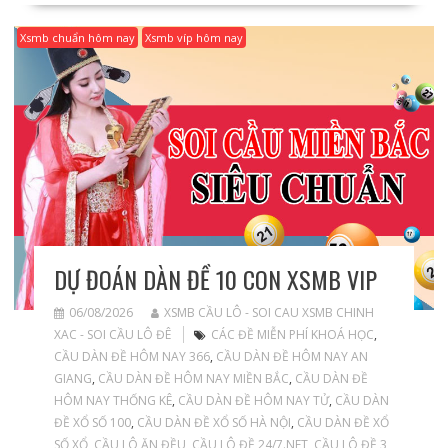
Xsmb chuẩn hôm nay
Xsmb víp hôm nay
DỰ ĐOÁN DÀN ĐỀ 10 CON XSMB VIP
06/08/2026
XSMB CẦU LÔ - SOI CAU XSMB CHINH
XAC - SOI CẦU LÔ ĐÊ
CÁC ĐỀ MIỄN PHÍ KHOÁ HỌC
,
CẦU DÀN ĐỀ HÔM NAY 366
,
CẦU DÀN ĐỀ HÔM NAY AN
GIANG
,
CẦU DÀN ĐỀ HÔM NAY MIỀN BẮC
,
CẦU DÀN ĐỀ
HÔM NAY THỐNG KÊ
,
CẦU DÀN ĐỀ HÔM NAY TỬ
,
CẦU DÀN
ĐỀ XỔ SỐ 100
,
CẦU DÀN ĐỀ XỔ SỐ HÀ NỘI
,
CẦU DÀN ĐỀ XỔ
SỐ XỔ
,
CẦU LÔ ĂN ĐỀU
,
CẦU LÔ ĐỀ 24/7.NET
,
CẦU LÔ ĐỀ 3