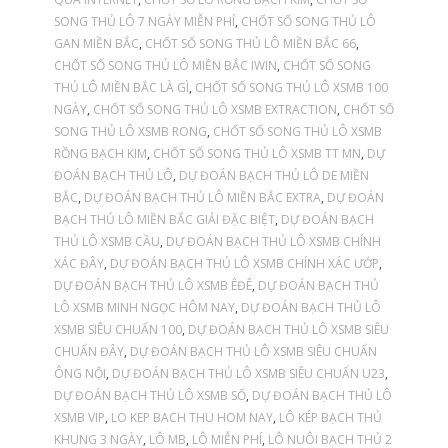
SONG THỦ LÔ 7 NGÀY MIỄN PHÍ
,
CHỐT SỐ SONG THỦ LÔ
GAN MIỀN BẮC
,
CHỐT SỐ SONG THỦ LÔ MIỀN BẮC 66
,
CHỐT SỐ SONG THỦ LÔ MIỀN BẮC IWIN
,
CHỐT SỐ SONG
THỦ LÔ MIỀN BẮC LÀ GÌ
,
CHỐT SỐ SONG THỦ LÔ XSMB 100
NGÀY
,
CHỐT SỐ SONG THỦ LÔ XSMB EXTRACTION
,
CHỐT SỐ
SONG THỦ LÔ XSMB RONG
,
CHỐT SỐ SONG THỦ LÔ XSMB
RỒNG BẠCH KIM
,
CHỐT SỐ SONG THỦ LÔ XSMB TT MN
,
DỰ
ĐOÁN BẠCH THỦ LÔ
,
DỰ ĐOÁN BẠCH THỦ LÔ DE MIỀN
BẮC
,
DỰ ĐOÁN BẠCH THỦ LÔ MIỀN BẮC EXTRA
,
DỰ ĐOÁN
BẠCH THỦ LÔ MIỀN BẮC GIẢI ĐẶC BIỆT
,
DỰ ĐOÁN BẠCH
THỦ LÔ XSMB CẦU
,
DỰ ĐOÁN BẠCH THỦ LÔ XSMB CHÍNH
XÁC ĐÂY
,
DỰ ĐOÁN BẠCH THỦ LÔ XSMB CHÍNH XÁC ƯỚP
,
DỰ ĐOÁN BẠCH THỦ LÔ XSMB ÊĐÊ
,
DỰ ĐOÁN BẠCH THỦ
LÔ XSMB MINH NGỌC HÔM NAY
,
DỰ ĐOÁN BẠCH THỦ LÔ
XSMB SIÊU CHUẨN 100
,
DỰ ĐOÁN BẠCH THỦ LÔ XSMB SIÊU
CHUẨN ĐÂY
,
DỰ ĐOÁN BẠCH THỦ LÔ XSMB SIÊU CHUẨN
ÔNG NỘI
,
DỰ ĐOÁN BẠCH THỦ LÔ XSMB SIÊU CHUẨN U23
,
DỰ ĐOÁN BẠCH THỦ LÔ XSMB SỐ
,
DỰ ĐOÁN BẠCH THỦ LÔ
XSMB VIP
,
LO KEP BACH THU HOM NAY
,
LÔ KÉP BẠCH THỦ
KHUNG 3 NGÀY
,
LÔ MB
,
LÔ MIỄN PHÍ
,
LÔ NUÔI BẠCH THỦ 2