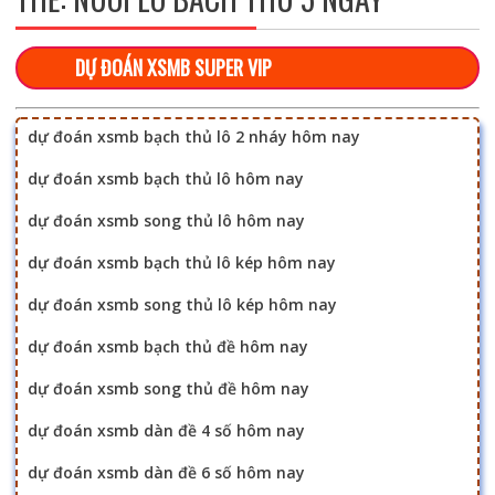
DỰ ĐOÁN XSMB SUPER VIP
dự đoán xsmb bạch thủ lô 2 nháy hôm nay
dự đoán xsmb bạch thủ lô hôm nay
dự đoán xsmb song thủ lô hôm nay
dự đoán xsmb bạch thủ lô kép hôm nay
dự đoán xsmb song thủ lô kép hôm nay
dự đoán xsmb bạch thủ đề hôm nay
dự đoán xsmb song thủ đề hôm nay
dự đoán xsmb dàn đề 4 số hôm nay
dự đoán xsmb dàn đề 6 số hôm nay