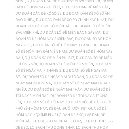
NHẤT
,
DỰ ĐOÁN DÀN ĐỀ HÔM NAY POWERBALL
,
DỰ ĐOÁN
DÀN ĐỀ HÔM NAY RA SỐ GÌ
,
DỰ ĐOÁN DÀN ĐỀ MIỀN BẮC
,
DỰ ĐOÁN DÀN ĐỀ XỔ SỐ 99
,
DỰ ĐOÁN DÀN ĐỀ XỔ SỐ ĂN
BAO NHIÊU
,
DỰ ĐOÁN DÀN ĐỀ XỔ SỐ CHÍNH XÁC NHẤT
,
DỰ
ĐOÁN DÀN ĐỀ XSMB SỐ MIỀN BẮC
,
DỰ ĐOÁN LÔ ĐỀ MIỀN
BẮC MIỄN PHÍ
,
DỰ ĐOÁN LÔ ĐỀ MIỀN BẮC NGÀY MAI
,
DỰ
ĐOÁN SỐ ĐỀ HÔM NAY 2 MIỀN BẮC
,
DỰ ĐOÁN SỐ ĐỀ HÔM
NAY 2888
,
DỰ ĐOÁN SỐ ĐỀ HÔM NAY 3 CÀNG
,
DỰ ĐOÁN
SỐ ĐỀ HÔM NAY ĐÀI MIỀN NAM
,
DỰ ĐOÁN SỐ ĐỀ HÔM NAY
ĐẦU
,
DỰ ĐOÁN SỐ ĐỀ MIỄN PHÍ 247
,
DỰ ĐOÁN SỐ ĐỀ MIỄN
PHÍ ÔNG NỘI
,
DỰ ĐOÁN SỐ ĐỀ MIỄN PHÍ S MIỀN
,
DỰ ĐOÁN
SỐ ĐỀ NGÀY MAI 7 THÁNG 3
,
DỰ ĐOÁN SỐ ĐỀ NGÀY MAI
8/3
,
DỰ ĐOÁN SỐ ĐỀ NGÀY MAI DU DOAN
,
DỰ ĐOÁN SỐ ĐỀ
NGÀY MAI INDONESIA
,
DỰ ĐOÁN SỐ ĐỀ NGÀY MAI LÀ BAO
NHIÊU
,
DỰ ĐOÁN SỐ ĐỀ NGÀY MAI THÁP
,
DỰ ĐOÁN SỐ ĐỀ
TỐI NAY 3 MIỀN BẮC
,
DỰ ĐOÁN SỐ ĐỀ TỐI NAY A TRÚNG
RỒI
,
DỰ ĐOÁN SỐ ĐỀ TỐI NAY DỰ ĐOÁN XỔ
,
ĐỀ ĐẦU ĐUÔI
PHÚ YÊN HÔM NAY
,
ĐỀ ĐẦU ĐUÔI ƯỚP
,
KẾT QUẢ SỐ ĐỀ
HÔM NAY
,
KQXSMB PLUS LÔ DÀN ĐỀ 8 SỐ
,
LẬP DÀN ĐỀ
MIỀN BẮC
,
LBT DE 8 SO MIEN BAC
,
LÔ 02
,
LO BACH THU 388
DE 8 SO
,
LO BACH THU DONG THAP
,
LO BACH THU HOM