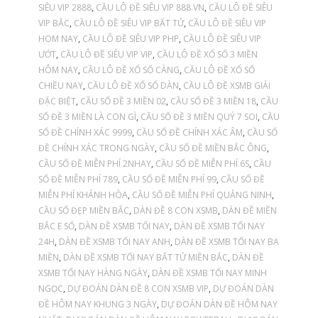
SIÊU VIP 2888
,
CẦU LÔ ĐỀ SIÊU VIP 888.VN
,
CẦU LÔ ĐỀ SIÊU
VIP BẮC
,
CẦU LÔ ĐỀ SIÊU VIP BẤT TỬ
,
CẦU LÔ ĐỀ SIÊU VIP
HOM NAY
,
CẦU LÔ ĐỀ SIÊU VIP PHP
,
CẦU LÔ ĐỀ SIÊU VIP
ƯỚT
,
CẦU LÔ ĐỀ SIÊU VIP VIP
,
CẦU LÔ ĐỀ XỔ SỐ 3 MIỀN
HÔM NAY
,
CẦU LÔ ĐỀ XỔ SỐ CÀNG
,
CẦU LÔ ĐỀ XỔ SỐ
CHIỀU NAY
,
CẦU LÔ ĐỀ XỔ SỐ DÀN
,
CẦU LÔ ĐỀ XSMB GIẢI
ĐẶC BIỆT
,
CẦU SỐ ĐỀ 3 MIỀN 02
,
CẦU SỐ ĐỀ 3 MIỀN 18
,
CẦU
SỐ ĐỀ 3 MIỀN LÀ CON GÌ
,
CẦU SỐ ĐỀ 3 MIỀN QUÝ 7 SOI
,
CẦU
SỐ ĐỀ CHÍNH XÁC 9999
,
CẦU SỐ ĐỀ CHÍNH XÁC ÂM
,
CẦU SỐ
ĐỀ CHÍNH XÁC TRONG NGÀY
,
CẦU SỐ ĐỀ MIỀN BẮC ÔNG
,
CẦU SỐ ĐỀ MIỄN PHÍ 2NHAY
,
CẦU SỐ ĐỀ MIỄN PHÍ 6S
,
CẦU
SỐ ĐỀ MIỄN PHÍ 789
,
CẦU SỐ ĐỀ MIỄN PHÍ 99
,
CẦU SỐ ĐỀ
MIỄN PHÍ KHÁNH HÒA
,
CẦU SỐ ĐỀ MIỄN PHÍ QUẢNG NINH
,
CẦU SỐ ĐẸP MIỀN BẮC
,
DÀN ĐỀ 8 CON XSMB
,
DÀN ĐỀ MIỀN
BẮC E SỐ
,
DÀN ĐỀ XSMB TỐI NAY
,
DÀN ĐỀ XSMB TỐI NAY
24H
,
DÀN ĐỀ XSMB TỐI NAY ANH
,
DÀN ĐỀ XSMB TỐI NAY BA
MIỀN
,
DÀN ĐỀ XSMB TỐI NAY BẤT TỬ MIỀN BẮC
,
DÀN ĐỀ
XSMB TỐI NAY HÀNG NGÀY
,
DÀN ĐỀ XSMB TỐI NAY MINH
NGỌC
,
DỰ ĐOÁN DÀN ĐỀ 8 CON XSMB VIP
,
DỰ ĐOÁN DÀN
ĐỀ HÔM NAY KHUNG 3 NGÀY
,
DỰ ĐOÁN DÀN ĐỀ HÔM NAY