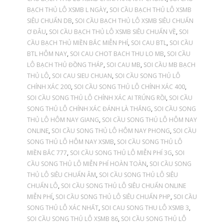
BẠCH THỦ LÔ XSMB L NGÀY
,
SOI CẦU BẠCH THỦ LÔ XSMB
SIÊU CHUẨN DB
,
SOI CẦU BẠCH THỦ LÔ XSMB SIÊU CHUẨN
Ơ ĐÂU
,
SOI CẦU BẠCH THỦ LÔ XSMB SIÊU CHUẨN VỀ
,
SOI
CẦU BẠCH THỦ MIỀN BẮC MIỄN PHÍ
,
SOI CAU BTL
,
SOI CẦU
BTL HÔM NAY
,
SOI CAU CHOT BACH THU LO MB
,
SOI CẦU
LÔ BẠCH THỦ ĐỒNG THÁP
,
SOI CAU MB
,
SOI CẦU MB BẠCH
THỦ LÔ
,
SOI CAU SIEU CHUAN
,
SOI CẦU SONG THỦ LÔ
CHÍNH XÁC 200
,
SOI CẦU SONG THỦ LÔ CHÍNH XÁC 400
,
SOI CẦU SONG THỦ LÔ CHÍNH XÁC AI TRÚNG RỒI
,
SOI CẦU
SONG THỦ LÔ CHÍNH XÁC ĐÁNH LÀ THẮNG
,
SOI CẦU SONG
THỦ LÔ HÔM NAY GIANG
,
SOI CẦU SONG THỦ LÔ HÔM NAY
ONLINE
,
SOI CẦU SONG THỦ LÔ HÔM NAY PHONG
,
SOI CẦU
SONG THỦ LÔ HÔM NAY XSMB
,
SOI CẦU SONG THỦ LÔ
MIỀN BẮC 777
,
SOI CẦU SONG THỦ LÔ MIỄN PHÍ 3G
,
SOI
CẦU SONG THỦ LÔ MIỄN PHÍ HOÀN TOÀN
,
SOI CẦU SONG
THỦ LÔ SIÊU CHUẨN ÂM
,
SOI CẦU SONG THỦ LÔ SIÊU
CHUẨN LÔ
,
SOI CẦU SONG THỦ LÔ SIÊU CHUẨN ONLINE
MIỄN PHÍ
,
SOI CẦU SONG THỦ LÔ SIÊU CHUẨN PHP
,
SOI CẦU
SONG THỦ LÔ XÁC NHẤT
,
SOI CAU SONG THU LÔ XSMB 3
,
SOI CẦU SONG THỦ LÔ XSMB 86
,
SOI CẦU SONG THỦ LÔ