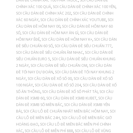
DÀN ĐỀ CHÍNH XÁC 100 PHÍA TRƯỚC
,
SOI CẦU DÀN ĐỀ
CHÍNH XÁC 100 QUẢ
,
SOI CẦU DÀN ĐỀ CHÍNH XÁC 100 YÊN
,
SOI CẦU DÀN ĐỀ CHÍNH XÁC 202
,
SOI CẦU DÀN ĐỀ CHÍNH
XÁC 60 NGÀY
,
SOI CẦU DÀN ĐỀ CHÍNH XÁC YOUTUBE
,
SOI
CẦU DÀN ĐỀ HÔM NAY 00
,
SOI CẦU DÀN ĐỀ HÔM NAY 60
SỐ
,
SOI CẦU DÀN ĐỀ HÔM NAY ĂN GÌ
,
SOI CẦU DÀN ĐỀ
HÔM NAY ÊĐÊ
,
SOI CẦU DÀN ĐỀ HÔM NAY K+
,
SOI CẦU DÀN
ĐỀ SIÊU CHUẨN 60 SỐ
,
SOI CẦU DÀN ĐỀ SIÊU CHUẨN 777
,
SOI CẦU DÀN ĐỀ SIÊU CHUẨN ÂM NHẠC
,
SOI CẦU DÀN ĐỀ
SIÊU CHUẨN EURO 5
,
SOI CẦU DÀN ĐỀ SIÊU CHUẨN KHUNG
2 NGÀY
,
SOI CẦU DÀN ĐỀ SIÊU CHUẨN OM
,
SOI CẦU DÀN
ĐỀ TỐI NAY DỰ ĐOÁN
,
SOI CẦU DÀN ĐỀ TỐI NAY KHUNG 2
NGÀY
,
SOI CẦU DÀN ĐỀ XỔ SỐ 00
,
SOI CẦU DÀN ĐỀ XỔ SỐ
100 NGÀY
,
SOI CẦU DÀN ĐỀ XỔ SỐ 204
,
SOI CẦU DÀN ĐỀ XỔ
SỐ ĂN THÔNG
,
SOI CẦU DÀN ĐỀ XỔ SỐ PHÁT TÀI
,
SOI CẦU
DÀN ĐỀ XSMB 60
,
SOI CẦU DÀN ĐỀ XSMB KUBET
,
SOI CẦU
DÀN ĐỀ XSMB SỐ MIỀN BẮC
,
SOI CẦU DÀN ĐỀ XSMB YÊN
BÁI
,
SOI CẦU LÔ ĐỀ CHUẨN NHẤT MIỀN BẮC HÔM NAY
,
SOI
CẦU LÔ ĐỀ MIỀN BẮC 24H
,
SOI CẦU LÔ ĐỀ MIỀN BẮC GIỜ
HOÀNG ĐẠO
,
SOI CẦU LÔ ĐỀ MIỀN BẮC MIỄN PHÍ CHÍNH
XÁC
,
SOI CẦU LÔ ĐỀ MIỄN PHÍ 888
,
SOI CẦU LÔ ĐỀ VŨNG