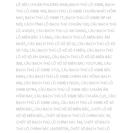
LÔ SIÊU CHUẨN PHƯƠNG NAM
,
BẠCH THỦ LÔ XSMB
,
BẠCH
THỦ LÔ XSMB 999
,
BẠCH THỦ LÔ XSMB CHUẨN NHẤT HÔM
NAY
,
BẠCH THỦ LÔ XSMB TT
,
BẠCH THỦ LÔ XSMB VIP HÀ
NỘI
,
CÁCH TÍNH LÔ BẠCH THỦ CHUẨN 100
,
CẦU BẠCH THỦ
LÔ 4 NGÀY
,
CAU BACH THU LO AN GIANG
,
CẦU BẠCH THỦ
LÔ MIỀN BẮC 3 CÀNG
,
CẦU BẠCH THỦ LÔ MIỀN BẮC ÂM
NHẤT
,
CẦU BẠCH THỦ LÔ XỔ SỐ 02
,
CẦU BẠCH THỦ LÔ XỔ
SỐ 100
,
CẦU BẠCH THỦ LÔ XỔ SỐ 3 MIỀN
,
CẦU BẠCH THỦ
LÔ XỔ SỐ ĂN GIANG
,
CẦU BẠCH THỦ LÔ XỔ SỐ MIỀN BẮC
888
,
CẦU BẠCH THỦ LÔ XỔ SỐ MIỀN BẮC YOUTUBE
,
CẦU
BẠCH THỦ LÔ XSMB 7/7/2
,
CẦU BẠCH THỦ LÔ XSMB BẮC
NINH
,
CẦU BẠCH THỦ LÔ XSMB CHÍNH XÁC RÔNG BACH
KIM
,
CẦU BẠCH THỦ LÔ XSMB E NGÀY
,
CẦU BẠCH THỦ LÔ
XSMB EXTRA
,
CẦU BẠCH THỦ LÔ XSMB SIÊU CHUẨN ÂN
HÔM NAY
,
CẦU BẠCH THỦ LÔ XSMB SIÊU CHUẨN CỰC
,
CẦU
BẠCH THỦ LÔ XSMB UNG
,
CẦU BẠCH THỦ LÔ XSMB XỔ SỐ
MIỀN BẮC
,
CẦU BẠCH THỦ XỔ SỐ MIỀN BẮC
,
CHỐT LÔ ĐỀ
XỔ SỐ MIỀN BẮC
,
CHỐT SỐ BẠCH THỦ LÔ CHÍNH XÁC 95
,
CHỐT SỐ BẠCH THỦ LÔ CHÍNH XÁC ÂM
,
CHỐT SỐ BẠCH
THỦ LÔ CHÍNH XÁC LEADERTEK
,
CHỐT SỐ BẠCH THỦ LÔ