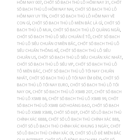
HÔM NAY 007
,
CHỐT SỐ BẠCH THỦ LÔ HÔM NAY 31
,
CHỐT
SỐ BẠCH THỦ LÔ HÔM NAY NAI
,
CHỐT SỐ BẠCH THỦ LÔ
HÔM NAY UY TÍN
,
CHỐT SỐ BẠCH THỦ LÔ HÔM NAY VỀ
CON GÌ
,
CHỐT SỐ BẠCH THỦ LÔ MIỀN BẮC LÀ GÌ
,
CHỐT SỐ
BẠCH THỦ LÔ MUA
,
CHỐT SỐ BẠCH THỦ LÔ QUẢNG NGÃI
,
CHỐT SỐ BẠCH THỦ LÔ SIÊU CHUẨN Ê TÔ
,
CHỐT SỐ BẠCH
THỦ LÔ SIÊU CHUẨN Ơ MIỀN BẮC
,
CHỐT SỐ BẠCH THỦ LÔ
SIÊU CHUẨN THÔNG KÊ
,
CHỐT SỐ BẠCH THỦ LÔ SIÊU
CHUẨN US
,
CHỐT SỐ BẠCH THỦ LÔ SIÊU CHUẨN XÁC NHẤT
,
CHỐT SỐ BẠCH THỦ LÔ SIÊU VIP
,
CHỐT SỐ BẠCH THỦ LÔ
TÔ MIỀN BẮC
,
CHỐT SỐ BẠCH THỦ LÔ TỐI NAY CHUẨN
NHẤT
,
CHỐT SỐ BẠCH THỦ LÔ TỐI NAY ÊM ĐỀM
,
CHỐT SỐ
BẠCH THỦ LÔ TỐI NAY EURO
,
CHỐT SỐ BẠCH THỦ LÔ TỐI
NAY OK
,
CHỐT SỐ BẠCH THỦ LÔ XSMB 207
,
CHỐT SỐ BẠCH
THỦ LÔ XSMB 86
,
CHỐT SỐ BẠCH THỦ LÔ XSMB 99
,
CHỐT
SỐ BẠCH THỦ LÔ XSMB GIỜ HOÀNG ĐẠO
,
CHỐT SỐ BẠCH
THỦ LÔ XSMB XSMB
,
CHỐT SỐ ĐẸP
,
CHỐT SỐ LÔ BẠCH THỦ
CHÍNH XÁC 6888
,
CHỐT SỐ LÔ BẠCH THỦ CHÍNH XÁC 888
,
CHỐT SỐ LÔ BẠCH THỦ CHÍNH XÁC KHUNG 3 NGÀY
,
CHỐT
SỐ LÔ BẠCH THỦ CHÍNH XÁC ƠI
,
CHỐT SỐ LÔ ĐỀ MIỀN BẮC
QUA INTERNET
,
CHỐT SỐ LÔ RỒNG BẠCH KIM
,
CHỐT SỐ