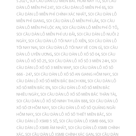
S 2021
,
SOI CẦU DÀN LÔ MIỀN BẮC HÔM NAY TÔ
,
SOI CẦU
DÀN LÔ MIỄN PHÍ 247
,
SOI CẦU DÀN LÔ MIỄN PHÍ 6S
,
SOI
CẦU DÀN LÔ MIỄN PHÍ CHÍNH XÁC NHẤT
,
SOI CẦU DÀN LÔ
MIỄN PHÍ GIANG
,
SOI CẦU DÀN LÔ MIỄN PHÍ LẮK
,
SOI CẦU
DÀN LÔ MIỄN PHÍ LỘC AN
,
SOI CẦU DÀN LÔ MIỄN PHÍ Ô TÔ
,
SOI CẦU DÀN LÔ MIỄN PHÍ ƯU ĐÃI
,
SOI CẦU DÀN LÔ NUÔI 2
NGÀY
,
SOI CẦU DÀN LÔ TỐI NAY LÔ XIÊN
,
SOI CẦU DÀN LÔ
TỐI NAY NAI
,
SOI CẦU DÀN LÔ TỐI NAY VỀ CON GÌ
,
SOI CẦU
DÀN LÔ UYÊN ƯƠNG
,
SOI CẦU DÀN LÔ XỔ SỐ 04
,
SOI CẦU
DÀN LÔ XỔ SỐ 25
,
SOI CẦU DÀN LÔ XỔ SỐ 3 MIỀN 24H
,
SOI
CẦU DÀN LÔ XỔ SỐ 3 MIỀN WAP
,
SOI CẦU DÀN LÔ XỔ SỐ
666 - 247
,
SOI CẦU DÀN LÔ XỔ SỐ AN GIANG HÔM NAY
,
SOI
CẦU DÀN LÔ XỔ SỐ MIỀN BẮC BẠCH KIM
,
SOI CẦU DÀN LÔ
XỔ SỐ MIỀN BẮC EN
,
SOI CẦU DÀN LÔ XỔ SỐ MIỀN BẮC
NHIỀU NGÀY
,
SOI CẦU DÀN LÔ XỔ SỐ MIỀN BẮC THẦN TÀI
,
SOI CẦU DÀN LÔ XỔ SỐ NINH THUẬN 888
,
SOI CẦU DÀN LÔ
XỔ SỐ ƠI HÔM NAY
,
SOI CẦU DÀN LÔ XỔ SỐ QUẢNG NGÃI
HÔM NAY
,
SOI CẦU DÀN LÔ XỔ SỐ THIẾT MIỀN BẮC
,
SOI
CẦU DÀN LÔ XSMB 5 SỐ
,
SOI CẦU DÀN LÔ XSMB 666
,
SOI
CẦU DÀN LÔ XSMB ÂM NHẤT
,
SOI CẦU DÀN LÔ XSMB CHÍNH
XÁC
,
SOI CẦU DÀN LÔ XSMB CHÍNH XÁC GAN
,
SOI CẦU DÀN