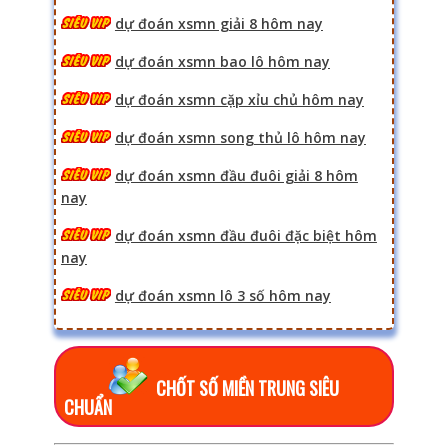
dự đoán xsmn giải 8 hôm nay
dự đoán xsmn bao lô hôm nay
dự đoán xsmn cặp xỉu chủ hôm nay
dự đoán xsmn song thủ lô hôm nay
dự đoán xsmn đầu đuôi giải 8 hôm
nay
dự đoán xsmn đầu đuôi đặc biệt hôm
nay
dự đoán xsmn lô 3 số hôm nay
CHỐT SỐ MIỀN TRUNG SIÊU
CHUẨN