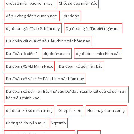
chốt số miền bắc hôm nay
Chốt số đẹp miền Bắc
dàn 3 càng đánh quanh năm
dự đoán
dự đoán giải đặc biệt hôm nay
Dự đoán giải đặc biệt ngày mai
Dự đoán kết quả xổ số siêu chính xác hôm nay
Dự đoán lô xiên 2
dự đoán xsmb
dự đoán xsmb chính xác
Dự đoán XSMB Minh Ngọc
Dự đoán xổ số miền Bắc
Dự đoán xổ số miền Bắc chính xác hôm nay
Dự đoán xổ số miền Bắc thứ sáu Dự đoán xsmb kết quả xổ số miền
bắc siêu chính xác
dự đoán xổ số miền trung
Ghép lô xiên
Hôm nay đánh con gì
Không có chuyên mục
kqxsmb