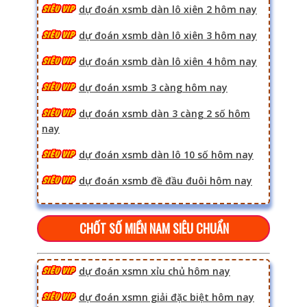
dự đoán xsmb dàn lô xiên 2 hôm nay
dự đoán xsmb dàn lô xiên 3 hôm nay
dự đoán xsmb dàn lô xiên 4 hôm nay
dự đoán xsmb 3 càng hôm nay
dự đoán xsmb dàn 3 càng 2 số hôm
nay
dự đoán xsmb dàn lô 10 số hôm nay
dự đoán xsmb đề đầu đuôi hôm nay
CHỐT SỐ MIỀN NAM SIÊU CHUẨN
dự đoán xsmn xỉu chủ hôm nay
dự đoán xsmn giải đặc biệt hôm nay