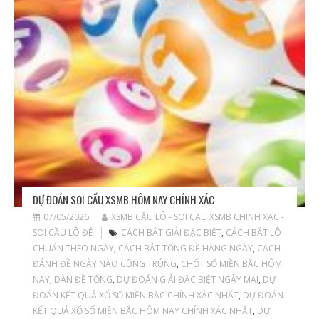
DỰ ĐOÁN SOI CẦU XSMB HÔM NAY CHÍNH XÁC
07/05/2026
XSMB CẦU LÔ - SOI CAU XSMB CHINH XAC -
SOI CẦU LÔ ĐÊ
CÁCH BẮT GIẢI ĐẶC BIỆT
,
CÁCH BẮT LÔ
CHUẨN THEO NGÀY
,
CÁCH BẮT TỔNG ĐỀ HÀNG NGÀY
,
CÁCH
ĐÁNH ĐỀ NGÀY NÀO CŨNG TRÚNG
,
CHỐT SỐ MIỀN BẮC HÔM
NAY
,
DÀN ĐỀ TỔNG
,
DỰ ĐOÁN GIẢI ĐẶC BIỆT NGÀY MAI
,
DỰ
ĐOÁN KẾT QUẢ XỔ SỐ MIỀN BẮC CHÍNH XÁC NHẤT
,
DỰ ĐOÁN
KẾT QUẢ XỔ SỐ MIỀN BẮC HÔM NAY CHÍNH XÁC NHẤT
,
DỰ