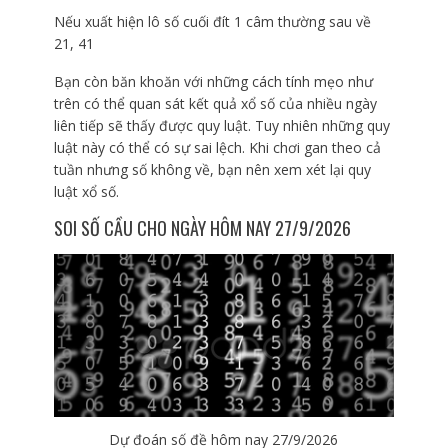
Nếu xuất hiện lô số cuối đít 1 câm thường sau về
21, 41
Bạn còn băn khoăn với những cách tính mẹo như
trên có thể quan sát kết quả xổ số của nhiều ngày
liên tiếp sẽ thấy được quy luật. Tuy nhiên những quy
luật này có thể có sự sai lệch. Khi chơi gan theo cả
tuần nhưng số không về, bạn nên xem xét lại quy
luật xổ số.
SOI SỐ CẦU CHO NGÀY HÔM NAY 27/9/2026
Dự đoán số đề hôm nay 27/9/2026