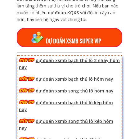
làm tăng thêm sự thú vị cho trò chơi. Nếu bạn nào
muốn có nhiều
dự đoán KQXS
với độ tin cậy cao
hơn, hãy liên hệ ngay với chúng tôi.
DỰ ĐOÁN XSMB SUPER VIP
dự đoán xsmb bạch thủ lô 2 nháy hôm
nay
dự đoán xsmb bạch thủ lô hôm nay
dự đoán xsmb song thủ lô hôm nay
dự đoán xsmb bạch thủ lô kép hôm
nay
dự đoán xsmb song thủ lô kép hôm
nay