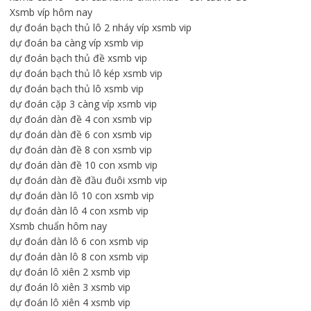
Xsmb víp hôm nay
dự đoán bạch thủ lô 2 nháy víp xsmb vip
dự đoán ba càng víp xsmb vip
dự đoán bạch thủ đề xsmb vip
dự đoán bạch thủ lô kép xsmb vip
dự đoán bạch thủ lô xsmb vip
dự đoán cặp 3 càng víp xsmb vip
dự đoán dàn đề 4 con xsmb vip
dự đoán dàn đề 6 con xsmb vip
dự đoán dàn đề 8 con xsmb vip
dự đoán dàn đề 10 con xsmb vip
dự đoán dàn đề đầu đuôi xsmb vip
dự đoán dàn lô 10 con xsmb vip
dự đoán dàn lô 4 con xsmb vip
Xsmb chuẩn hôm nay
dự đoán dàn lô 6 con xsmb vip
dự đoán dàn lô 8 con xsmb vip
dự đoán lô xiên 2 xsmb vip
dự đoán lô xiên 3 xsmb vip
dự đoán lô xiên 4 xsmb vip